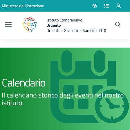
Vai ai contenuti
Vai al menu di navigazione
Vai al footer
Ministero dell'Istruzione
Istituto Comprensivo
Druento
Druento - Givoletto - San Gillio (TO)
Calendario
Il calendario storico degli eventi nel nostro
istituto.