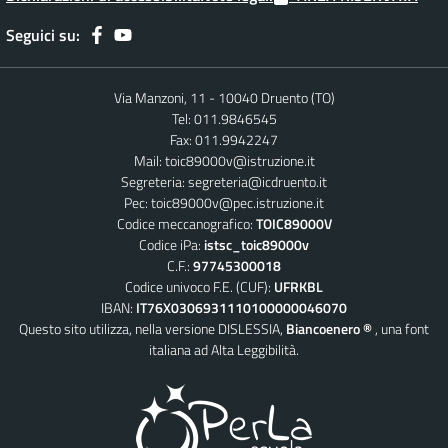
Seguici su:
Via Manzoni, 11 - 10040 Druento (TO)
Tel: 011.9846545
Fax: 011.9942247
Mail:
toic89000v@istruzione.it
Segreteria:
segreteria@icdruento.it
Pec:
toic89000v@pec.istruzione.it
Codice meccanografico:
TOIC89000V
Codice iPa:
istsc_toic89000v
C.F.:
97745300018
Codice univoco F.E. (CUF):
UFRKBL
IBAN:
IT76X0306931110100000046070
Questo sito utilizza, nella versione DISLESSIA,
Biancoenero ®
, una font
italiana ad Alta Leggibilità.