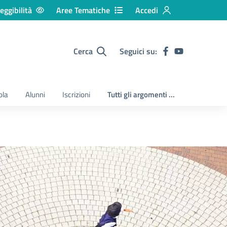
eggibilità
Aree Tematiche
Accedi
Cerca
Seguici su:
ola
Alunni
Iscrizioni
Tutti gli argomenti ...