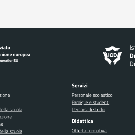
I
D
Dr
Servizi
zione
Personale scolastico
Famiglie e studenti
della scuola
Percorsi di studio
azione
Didattica
ne
Offerta formativa
della scuola