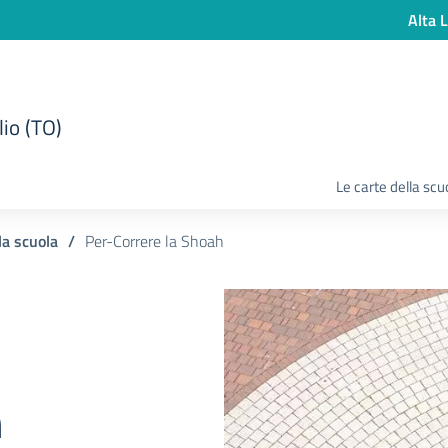
Alta L
lio (TO)
Le carte della scu
la scuola
/
Per-Correre la Shoah
h