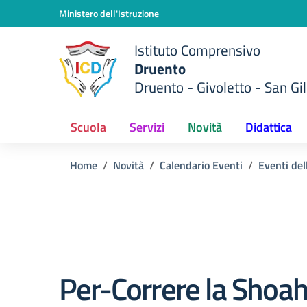
Vai ai contenuti
Vai al menu di navigazione
Vai al footer
Ministero dell'Istruzione
Istituto Comprensivo
Druento
Druento - Givoletto - San Gil
Scuola
Servizi
Novità
Didattica
Home
Novità
Calendario Eventi
Eventi del
Per-Correre la Shoa