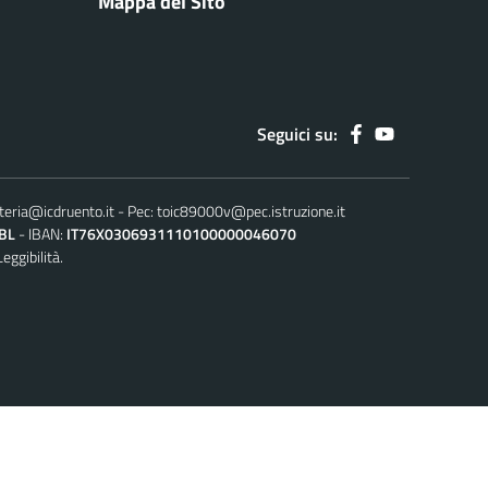
Mappa del Sito
Seguici su:
teria@icdruento.it
Pec:
toic89000v@pec.istruzione.it
BL
IBAN:
IT76X0306931110100000046070
Leggibilità.