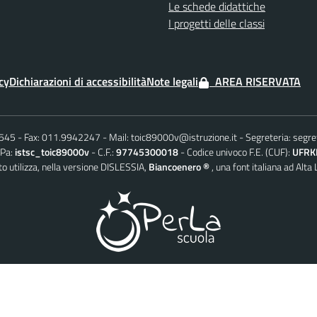
Le schede didattiche
I progetti delle classi
cy
Dichiarazioni di accessibilità
Note legali
AREA RISERVATA
6545
Fax: 011.9942247
Mail:
toic89000v@istruzione.it
Segreteria:
segre
iPa:
istsc_toic89000v
C.F.:
97745300018
Codice univoco F.E. (CUF):
UFRK
o utilizza, nella versione DISLESSIA,
Biancoenero ®
, una font italiana ad Alta 
© 2026 PerLaScuola – il CMD AgID conforme per la Scuola