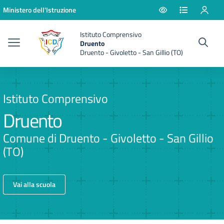
Vai ai contenuti
Vai al menu di navigazione
Vai al footer
Ministero dell'Istruzione
Istituto Comprensivo
Druento
Druento - Givoletto - San Gillio (TO)
Istituto Comprensivo
Druento
Comune di Druento - Givoletto - San Gillio
(TO)
Vai alla scuola