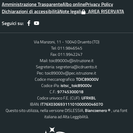
Amministrazione Trasparente
Albo online
Privacy Policy
Dichiarazioni di accessibilità
Note legali
AREA RISERVATA
Seguici su:
Via Manzoni, 11 - 10040 Druento (TO)
Tel: 011.9846545
Fax: 011.9942247
Mail:
toic89000v@istruzione.it
Segreteria:
segreteria@icdruento.it
Pec:
toic89000v@pec.istruzione.it
Codice meccanografico:
TOIC89000V
Codice iPa:
istsc_toic89000v
C.F.:
97745300018
Codice univoco F.E. (CUF):
UFRKBL
IBAN:
IT76X0306931110100000046070
Questo sito utilizza, nella versione DISLESSIA,
Biancoenero ®
, una font
italiana ad Alta Leggibilità.