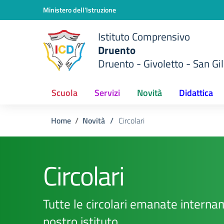
Vai ai contenuti
Vai al menu di navigazione
Vai al footer
Ministero dell'Istruzione
Istituto Comprensivo
Druento
Druento - Givoletto - San Gil
Scuola
Servizi
Novità
Didattica
Home
Novità
/
Circolari
Circolari
Tutte le circolari emanate interna
nostro istituto