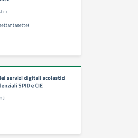
tico
settantasette)
ei servizi digitali scolastici
denziali SPID e CIE
nti