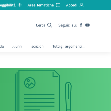
eggibilità
Aree Tematiche
Accedi
Cerca
Seguici su:
ola
Alunni
Iscrizioni
Tutti gli argomenti ...