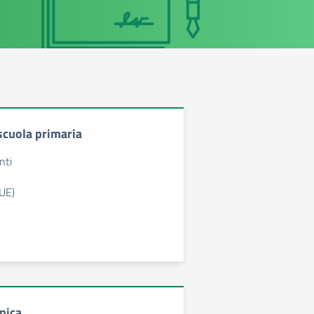
 scuola primaria
nti
UE)
nica