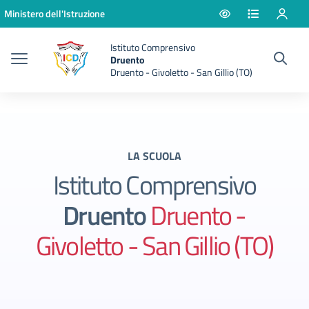
Vai ai contenuti
Vai al menu di navigazione
Vai al footer
Ministero dell'Istruzione
Istituto Comprensivo
Druento
Druento - Givoletto - San Gillio (TO)
LA SCUOLA
Istituto Comprensivo
Druento
Druento -
Givoletto - San Gillio (TO)