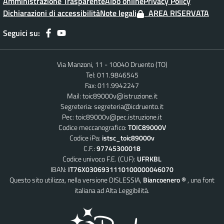
Amministrazione Trasparente
Albo online
Privacy Policy
Dichiarazioni di accessibilità
Note legali
AREA RISERVATA
Seguici su:
Via Manzoni, 11 - 10040 Druento (TO)
Tel: 011.9846545
Fax: 011.9942247
Mail:
toic89000v@istruzione.it
Segreteria:
segreteria@icdruento.it
Pec:
toic89000v@pec.istruzione.it
Codice meccanografico:
TOIC89000V
Codice iPa:
istsc_toic89000v
C.F.:
97745300018
Codice univoco F.E. (CUF):
UFRKBL
IBAN:
IT76X0306931110100000046070
Questo sito utilizza, nella versione DISLESSIA,
Biancoenero ®
, una font
italiana ad Alta Leggibilità.