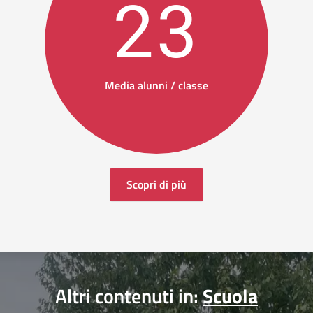
23
Media alunni / classe
Scopri di più
Altri contenuti in:
Scuola