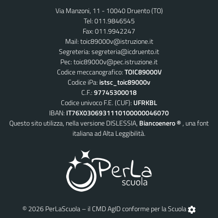
Via Manzoni, 11 - 10040 Druento (TO)
Tel: 011.9846545
Fax: 011.9942247
Mail:
toic89000v@istruzione.it
Segreteria:
segreteria@icdruento.it
Pec:
toic89000v@pec.istruzione.it
Codice meccanografico:
TOIC89000V
Codice iPa:
istsc_toic89000v
C.F.:
97745300018
Codice univoco F.E. (CUF):
UFRKBL
IBAN:
IT76X0306931110100000046070
Questo sito utilizza, nella versione DISLESSIA,
Biancoenero ®
, una font
italiana ad Alta Leggibilità.
© 2026 PerLaScuola – il CMD AgID conforme per la Scuola