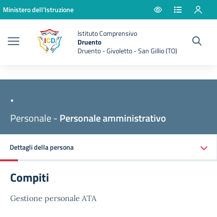
Vai ai contenuti
Vai al menu di navigazione
Vai al footer
Ministero dell'Istruzione
Istituto Comprensivo
Druento
Druento - Givoletto - San Gillio (TO)
.
Personale -
Personale amministrativo
Dettagli della persona
Compiti
Gestione personale ATA