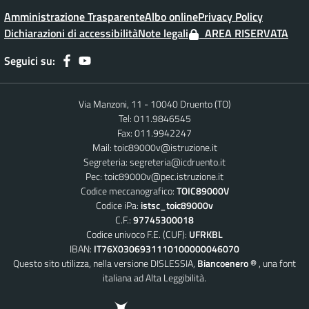
Amministrazione Trasparente
Albo online
Privacy Policy
Dichiarazioni di accessibilità
Note legali
AREA RISERVATA
Seguici su:
Via Manzoni, 11 - 10040 Druento (TO)
Tel: 011.9846545
Fax: 011.9942247
Mail:
toic89000v@istruzione.it
Segreteria:
segreteria@icdruento.it
Pec:
toic89000v@pec.istruzione.it
Codice meccanografico:
TOIC89000V
Codice iPa:
istsc_toic89000v
C.F.:
97745300018
Codice univoco F.E. (CUF):
UFRKBL
IBAN:
IT76X0306931110100000046070
Questo sito utilizza, nella versione DISLESSIA,
Biancoenero ®
, una font
italiana ad Alta Leggibilità.