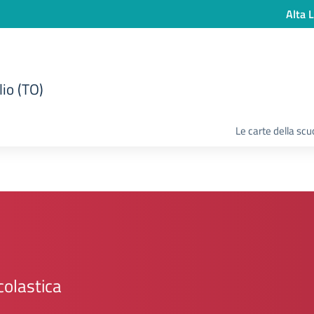
Alta L
lio (TO)
Le carte della scu
colastica