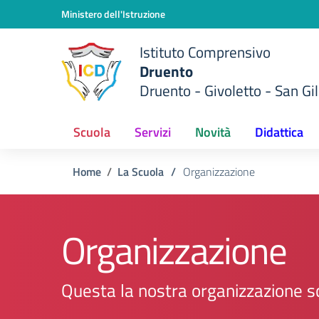
Vai ai contenuti
Vai al menu di navigazione
Vai al footer
Ministero dell'Istruzione
Istituto Comprensivo
Druento
Druento - Givoletto - San Gil
Scuola
Servizi
Novità
Didattica
Home
La Scuola
/
Organizzazione
Organizzazione
Questa la nostra organizzazione s