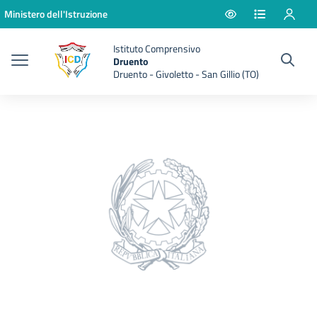
Vai ai contenuti
Vai al menu di navigazione
Vai al footer
Ministero dell'Istruzione
Istituto Comprensivo
Druento
Druento - Givoletto - San Gillio (TO)