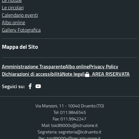
Le notizie
Le circolari
Calendario eventi
Albo online
Gallery Fotografica
Mappa del Sito
Amministrazione Trasparente
Albo online
Privacy Policy
Dichiarazioni di accessibilità
Note legali
AREA RISERVATA
Seguici su:
Via Manzoni, 11 - 10040 Druento (TO)
Tel: 011.9846545
Fax: 011.9942247
Mail:
toic89000v@istruzione.it
Segreteria:
segreteria@icdruento.it
Pec:
toic89000v@pec.istruzione.it