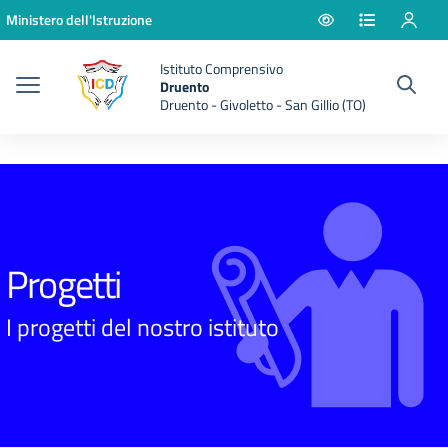
Vai ai contenuti
Vai al menu di navigazione
Vai al footer
Ministero dell'Istruzione
Istituto Comprensivo
Druento
Druento - Givoletto - San Gillio (TO)
Progetti
I progetti del nostro istituto