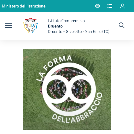
Vai ai contenuti
Vai al menu di navigazione
Vai al footer
Ministero dell'Istruzione
Istituto Comprensivo
Druento
Druento - Givoletto - San Gillio (TO)