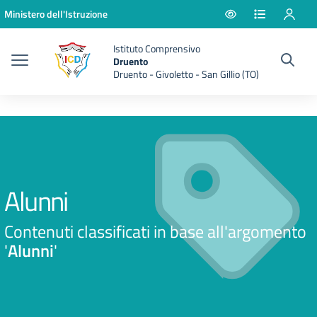
Vai ai contenuti
Vai al menu di navigazione
Vai al footer
Ministero dell'Istruzione
Istituto Comprensivo
Druento
Druento - Givoletto - San Gillio (TO)
Alunni
Contenuti classificati in base all'argomento
'
Alunni
'