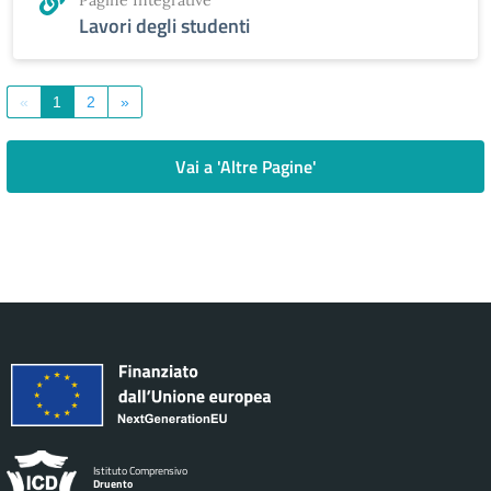
Pagine Integrative
Lavori degli studenti
«
1
2
»
Vai a 'Altre Pagine'
Istituto Comprensivo
Druento