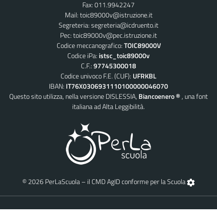
Fax: 011.9942247
Mail:
toic89000v@istruzione.it
Segreteria:
segreteria@icdruento.it
Pec:
toic89000v@pec.istruzione.it
Codice meccanografico:
TOIC89000V
Codice iPa:
istsc_toic89000v
C.F.:
97745300018
Codice univoco F.E. (CUF):
UFRKBL
IBAN:
IT76X0306931110100000046070
Questo sito utilizza, nella versione DISLESSIA,
Biancoenero ®
, una font
italiana ad Alta Leggibilità.
© 2026 PerLaScuola – il CMD AgID conforme per la Scuola