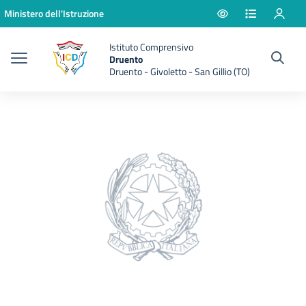
Vai ai contenuti
Vai al menu di navigazione
Vai al footer
Ministero dell'Istruzione
Istituto Comprensivo
Druento
Druento - Givoletto - San Gillio (TO)