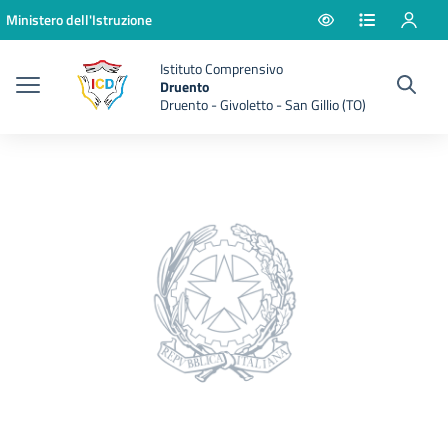
Vai ai contenuti
Vai al menu di navigazione
Vai al footer
Ministero dell'Istruzione
Istituto Comprensivo
Druento
Druento - Givoletto - San Gillio (TO)