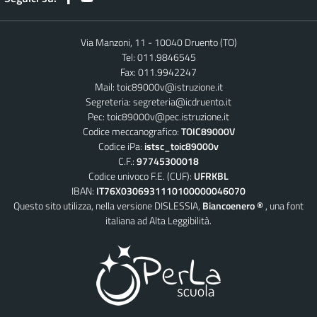
Via Manzoni, 11 - 10040 Druento (TO)
Tel: 011.9846545
Fax: 011.9942247
Mail:
toic89000v@istruzione.it
Segreteria:
segreteria@icdruento.it
Pec:
toic89000v@pec.istruzione.it
Codice meccanografico:
TOIC89000V
Codice iPa:
istsc_toic89000v
C.F.:
97745300018
Codice univoco F.E. (CUF):
UFRKBL
IBAN:
IT76X0306931110100000046070
Questo sito utilizza, nella versione DISLESSIA,
Biancoenero ®
, una font
italiana ad Alta Leggibilità.