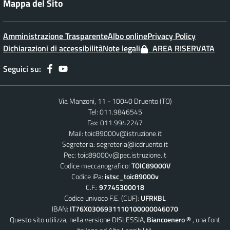
Mappa del Sito
Amministrazione Trasparente
Albo online
Privacy Policy
Dichiarazioni di accessibilità
Note legali
AREA RISERVATA
Seguici su:
Via Manzoni, 11 - 10040 Druento (TO)
Tel: 011.9846545
Fax: 011.9942247
Mail:
toic89000v@istruzione.it
Segreteria:
segreteria@icdruento.it
Pec:
toic89000v@pec.istruzione.it
Codice meccanografico:
TOIC89000V
Codice iPa:
istsc_toic89000v
C.F.:
97745300018
Codice univoco F.E. (CUF):
UFRKBL
IBAN:
IT76X0306931110100000046070
Questo sito utilizza, nella versione DISLESSIA,
Biancoenero ®
, una font