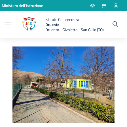
Vai ai contenuti
Vai al menu di navigazione
Vai al footer
Ministero dell'Istruzione
Istituto Comprensivo
Druento
Druento - Givoletto - San Gillio (TO)