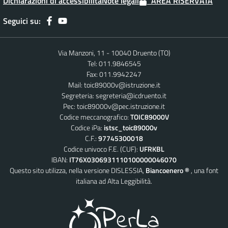
Dichiarazioni di accessibilità
Note legali
AREA RISERVATA
Seguici su:
Via Manzoni, 11 - 10040 Druento (TO)
Tel: 011.9846545
Fax: 011.9942247
Mail:
toic89000v@istruzione.it
Segreteria:
segreteria@icdruento.it
Pec:
toic89000v@pec.istruzione.it
Codice meccanografico:
TOIC89000V
Codice iPa:
istsc_toic89000v
C.F.:
97745300018
Codice univoco F.E. (CUF):
UFRKBL
IBAN:
IT76X0306931110100000046070
Questo sito utilizza, nella versione DISLESSIA,
Biancoenero ®
, una font
italiana ad Alta Leggibilità.