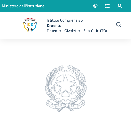
Vai ai contenuti
Vai al menu di navigazione
Vai al footer
Ministero dell'Istruzione
Istituto Comprensivo
Druento
Druento - Givoletto - San Gillio (TO)