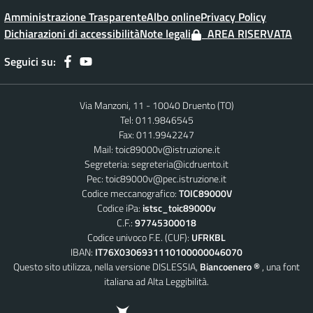
Amministrazione Trasparente
Albo online
Privacy Policy
Dichiarazioni di accessibilità
Note legali
AREA RISERVATA
Seguici su:
Via Manzoni, 11 - 10040 Druento (TO)
Tel: 011.9846545
Fax: 011.9942247
Mail:
toic89000v@istruzione.it
Segreteria:
segreteria@icdruento.it
Pec:
toic89000v@pec.istruzione.it
Codice meccanografico:
TOIC89000V
Codice iPa:
istsc_toic89000v
C.F.:
97745300018
Codice univoco F.E. (CUF):
UFRKBL
IBAN:
IT76X0306931110100000046070
Questo sito utilizza, nella versione DISLESSIA,
Biancoenero ®
, una font
italiana ad Alta Leggibilità.