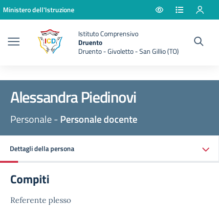
Vai ai contenuti
Vai al menu di navigazione
Vai al footer
Ministero dell'Istruzione
Istituto Comprensivo
Druento
Druento - Givoletto - San Gillio (TO)
Alessandra Piedinovi
Personale -
Personale docente
Dettagli della persona
Compiti
Referente plesso