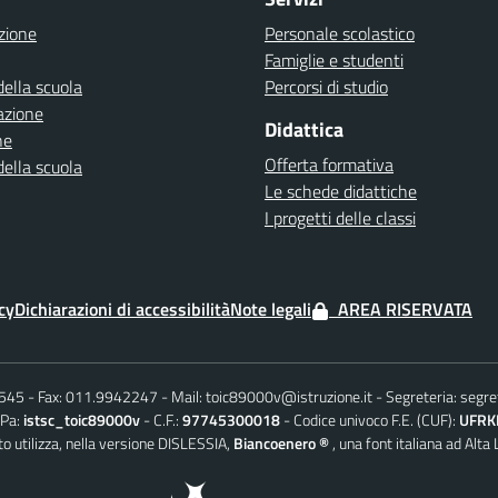
zione
Personale scolastico
Famiglie e studenti
della scuola
Percorsi di studio
azione
Didattica
ne
Offerta formativa
della scuola
Le schede didattiche
I progetti delle classi
cy
Dichiarazioni di accessibilità
Note legali
AREA RISERVATA
6545
Fax: 011.9942247
Mail:
toic89000v@istruzione.it
Segreteria:
segre
iPa:
istsc_toic89000v
C.F.:
97745300018
Codice univoco F.E. (CUF):
UFRK
o utilizza, nella versione DISLESSIA,
Biancoenero ®
, una font italiana ad Alta 