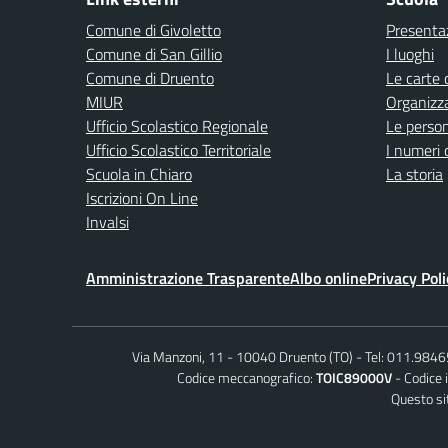
Comune di Givoletto
Presenta
Comune di San Gillio
I luoghi
Comune di Druento
Le carte 
MIUR
Organizz
Ufficio Scolastico Regionale
Le perso
Ufficio Scolastico Territoriale
I numeri 
Scuola in Chiaro
La storia
Iscrizioni On Line
Invalsi
Amministrazione Trasparente
Albo online
Privacy Poli
Via Manzoni, 11 - 10040 Druento (TO)
Tel: 011.984
Codice meccanografico:
TOIC89000V
Codice 
Questo sit