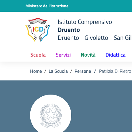
Vai ai contenuti
Vai al menu di navigazione
Vai al footer
Ministero dell'Istruzione
Istituto Comprensivo
Druento
Druento - Givoletto - San Gil
Scuola
Servizi
Novità
Didattica
Home
La Scuola
Persone
/
Patrizia Di Pietro