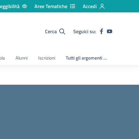
eggibilità
Aree Tematiche
Accedi
Cerca
Seguici su:
ola
Alunni
Iscrizioni
Tutti gli argomenti ...