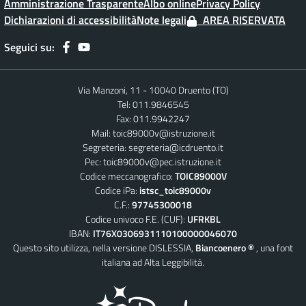
Amministrazione Trasparente
Albo online
Privacy Policy
Dichiarazioni di accessibilità
Note legali
AREA RISERVATA
Seguici su:
Via Manzoni, 11 - 10040 Druento (TO)
Tel: 011.9846545
Fax: 011.9942247
Mail:
toic89000v@istruzione.it
Segreteria:
segreteria@icdruento.it
Pec:
toic89000v@pec.istruzione.it
Codice meccanografico:
TOIC89000V
Codice iPa:
istsc_toic89000v
C.F.:
97745300018
Codice univoco F.E. (CUF):
UFRKBL
IBAN:
IT76X0306931110100000046070
Questo sito utilizza, nella versione DISLESSIA,
Biancoenero ®
, una font
italiana ad Alta Leggibilità.