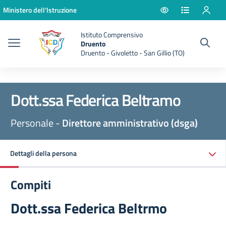
Vai ai contenuti
Vai al menu di navigazione
Vai al footer
Ministero dell'Istruzione
Istituto Comprensivo
Druento
Druento - Givoletto - San Gillio (TO)
Dott.ssa Federica Beltramo
Personale -
Direttore amministrativo (dsga)
Dettagli della persona
Compiti
Dott.ssa Federica Beltrmo