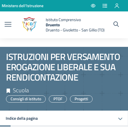
Vai ai contenuti
Vai al menu di navigazione
Vai al footer
Ministero dell'Istruzione
Istituto Comprensivo
Druento
Druento - Givoletto - San Gillio (TO)
ISTRUZIONI PER VERSAMENTO
EROGAZIONE LIBERALE E SUA
RENDICONTAZIONE
Scuola
Consigli di istituto
PTOF
Progetti
Indice della pagina