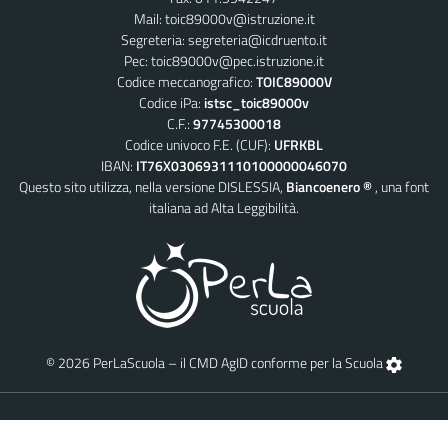
Mail:
toic89000v@istruzione.it
Segreteria:
segreteria@icdruento.it
Pec:
toic89000v@pec.istruzione.it
Codice meccanografico:
TOIC89000V
Codice iPa:
istsc_toic89000v
C.F.:
97745300018
Codice univoco F.E. (CUF):
UFRKBL
IBAN:
IT76X0306931110100000046070
Questo sito utilizza, nella versione DISLESSIA,
Biancoenero ®
, una font
italiana ad Alta Leggibilità.
© 2026 PerLaScuola – il CMD AgID conforme per la Scuola