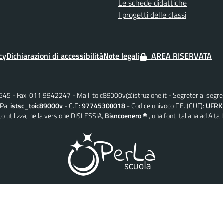
Le schede didattiche
I progetti delle classi
cy
Dichiarazioni di accessibilità
Note legali
AREA RISERVATA
6545
Fax: 011.9942247
Mail:
toic89000v@istruzione.it
Segreteria:
segre
iPa:
istsc_toic89000v
C.F.:
97745300018
Codice univoco F.E. (CUF):
UFRK
o utilizza, nella versione DISLESSIA,
Biancoenero ®
, una font italiana ad Alta 
© 2026 PerLaScuola – il CMD AgID conforme per la Scuola