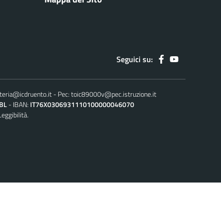
Seguici su:
teria@icdruento.it
Pec:
toic89000v@pec.istruzione.it
BL
IBAN:
IT76X0306931110100000046070
Leggibilità.