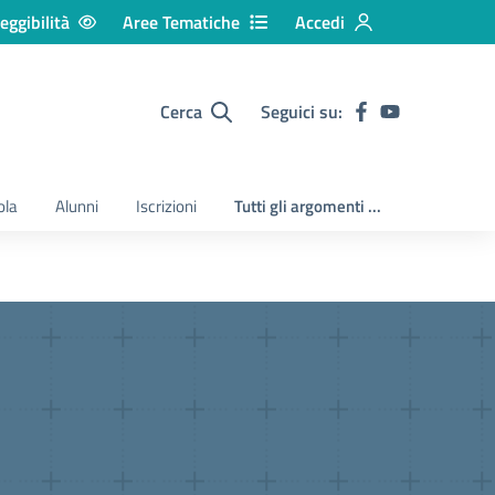
eggibilità
Aree Tematiche
Accedi
Cerca
Seguici su:
ola
Alunni
Iscrizioni
Tutti gli argomenti ...