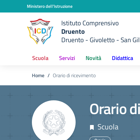
Vai ai contenuti
Vai al menu di navigazione
Vai al footer
Ministero dell'Istruzione
Istituto Comprensivo
Druento
Druento - Givoletto - San Gil
Scuola
Servizi
Novità
Didattica
Home
/
Orario di ricevimento
Orario d
Scuola