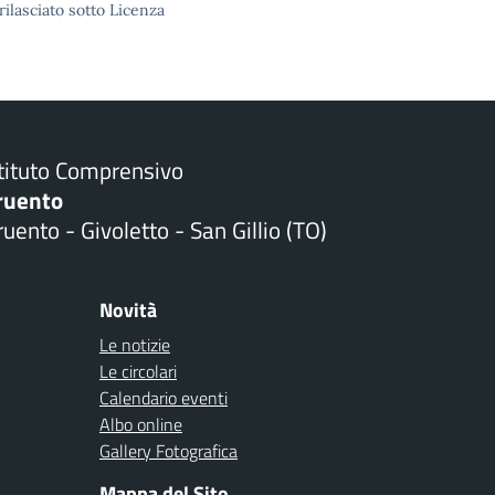
rilasciato sotto Licenza
stituto Comprensivo
ruento
uento - Givoletto - San Gillio (TO)
Novità
Le notizie
Le circolari
Calendario eventi
Albo online
Gallery Fotografica
Mappa del Sito