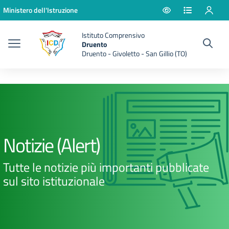
Vai ai contenuti
Vai al menu di navigazione
Vai al footer
Ministero dell'Istruzione
Istituto Comprensivo
Druento
Druento - Givoletto - San Gillio (TO)
Notizie (Alert)
Tutte le notizie più importanti pubblicate
sul sito istituzionale