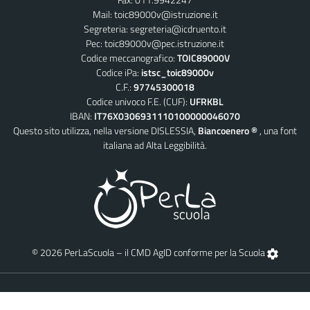
Mail:
toic89000v@istruzione.it
Segreteria:
segreteria@icdruento.it
Pec:
toic89000v@pec.istruzione.it
Codice meccanografico:
TOIC89000V
Codice iPa:
istsc_toic89000v
C.F.:
97745300018
Codice univoco F.E. (CUF):
UFRKBL
IBAN:
IT76X0306931110100000046070
Questo sito utilizza, nella versione DISLESSIA,
Biancoenero ®
, una font
italiana ad Alta Leggibilità.
© 2026 PerLaScuola – il CMD AgID conforme per la Scuola