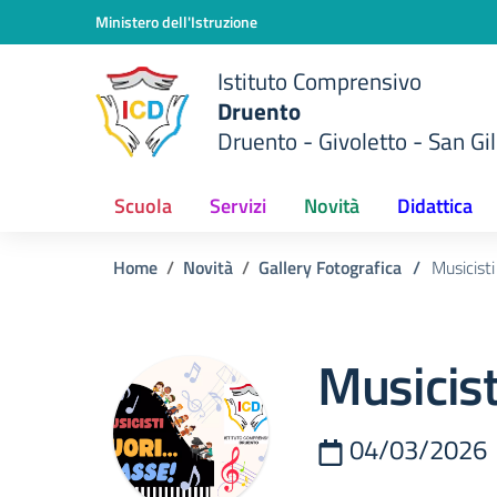
Vai ai contenuti
Vai al menu di navigazione
Vai al footer
Ministero dell'Istruzione
Istituto Comprensivo
Druento
Druento - Givoletto - San Gil
Scuola
Servizi
Novità
Didattica
Home
Novità
Gallery Fotografica
/
Musicisti
Musicisti
04/03/2026