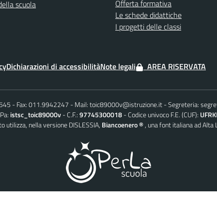
Offerta formativa
della scuola
Le schede didattiche
I progetti delle classi
cy
Dichiarazioni di accessibilità
Note legali
AREA RISERVATA
6545
Fax: 011.9942247
Mail:
toic89000v@istruzione.it
Segreteria:
segre
iPa:
istsc_toic89000v
C.F.:
97745300018
Codice univoco F.E. (CUF):
UFRK
o utilizza, nella versione DISLESSIA,
Biancoenero ®
, una font italiana ad Alta 
© 2026 PerLaScuola – il CMD AgID conforme per la Scuola