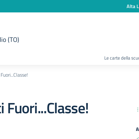
Alta L
lio (TO)
Le carte della scu
 Fuori...Classe!
 Fuori...Classe!
A