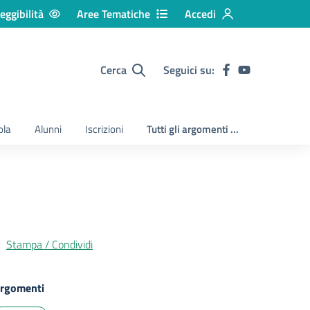
eggibilità
Aree Tematiche
Accedi
Cerca
Seguici su:
ola
Alunni
Iscrizioni
Tutti gli argomenti ...
Stampa / Condividi
rgomenti