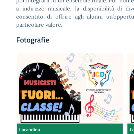
poi integrarli in un ensemble finale. Pur non 
a indirizzo musicale, la disponibilità di di
consentito di offrire agli alunni un’opport
particolare valore.
Fotografie
Locandina
L