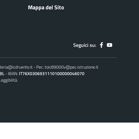
Mappa del Sito
Seguici su:
teria@icdruento.it
Pec:
toic89000v@pec.istruzione.it
BL
IBAN:
IT76X0306931110100000046070
Leggibilità.