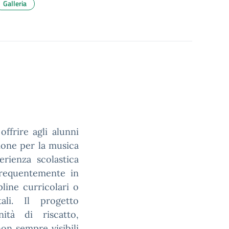
Galleria
ffrire agli alunni
sione per la musica
erienza scolastica
frequentemente in
pline curricolari o
ali. Il progetto
ità di riscatto,
on sempre visibili