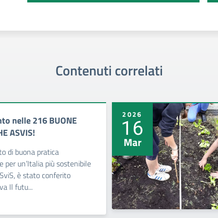
Contenuti correlati
2026
nto nelle 216 BUONE
16
HE ASVIS!
Mar
to di buona pratica
le per un’Italia più sostenibile
viS, è stato conferito
va Il futu...