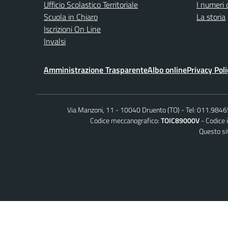
Ufficio Scolastico Territoriale
I numeri 
Scuola in Chiaro
La storia
Iscrizioni On Line
Invalsi
Amministrazione Trasparente
Albo online
Privacy Poli
Via Manzoni, 11 - 10040 Druento (TO)
Tel: 011.984
Codice meccanografico:
TOIC89000V
Codice 
Questo sit