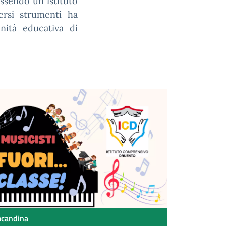
essendo un istituto
versi strumenti ha
unità educativa di
ocandina