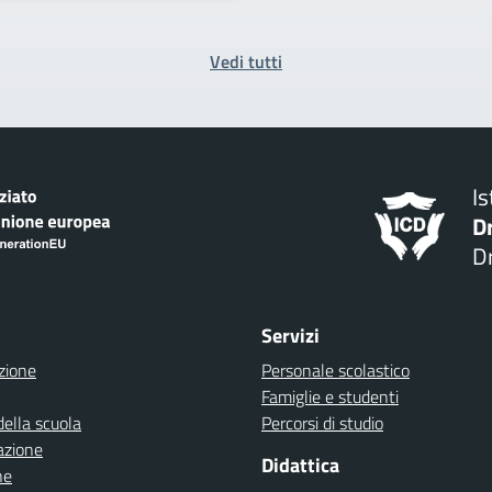
Vedi tutti
I
D
Dr
Servizi
zione
Personale scolastico
Famiglie e studenti
della scuola
Percorsi di studio
azione
Didattica
ne