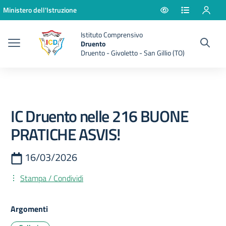
Vai ai contenuti
Vai al menu di navigazione
Vai al footer
Ministero dell'Istruzione
Istituto Comprensivo
Druento
Druento - Givoletto - San Gillio (TO)
IC Druento nelle 216 BUONE
PRATICHE ASVIS!
16/03/2026
Stampa / Condividi
Argomenti