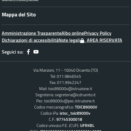
Mappa del Sito
Amministrazione Trasparente
Albo online
Privacy Policy
Dichiarazioni di accessibilità
Note legali
AREA RISERVATA
Seguici su:
Via Manzoni, 11 - 10040 Druento (TO)
Tel: 011.9846545
Fax: 011.9942247
Mail:
toic89000v@istruzione.it
Segreteria:
segreteria@icdruento.it
Pec:
toic89000v@pec.istruzione.it
Codice meccanografico:
TOIC89000V
Codice iPa:
istsc_toic89000v
C.F.:
97745300018
Codice univoco F.E. (CUF):
UFRKBL