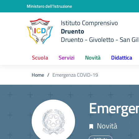
Vai ai contenuti
Vai al menu di navigazione
Vai al footer
Ministero dell'Istruzione
Istituto Comprensivo
Druento
Druento - Givoletto - San Gil
Scuola
Servizi
Novità
Didattica
Home
/
Emergenza COVID-19
Emerge
Novità