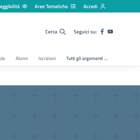
eggibilità
Aree Tematiche
Accedi
Cerca
Seguici su:
ola
Alunni
Iscrizioni
Tutti gli argomenti ...