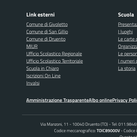
Link esterni
Scuola
Comune di Givoletto
Presenta
Comune di San Gillio
I luoghi
Comune di Druento
Le carte 
MIUR
Organizz
Ufficio Scolastico Regionale
Le perso
Ufficio Scolastico Territoriale
I numeri 
Scuola in Chiaro
La storia
Iscrizioni On Line
Invalsi
Amministrazione Trasparente
Albo online
Privacy Poli
Via Manzoni, 11 - 10040 Druento (TO)
Tel: 011.984
Codice meccanografico:
TOIC89000V
Codice 
Questo sit