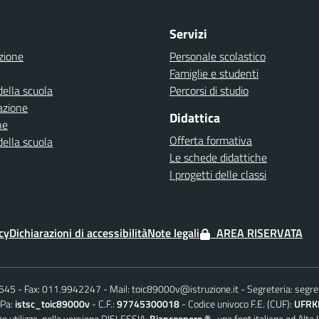
Servizi
zione
Personale scolastico
Famiglie e studenti
della scuola
Percorsi di studio
azione
Didattica
ne
Offerta formativa
della scuola
Le schede didattiche
I progetti delle classi
cy
Dichiarazioni di accessibilità
Note legali
AREA RISERVATA
6545
Fax: 011.9942247
Mail:
toic89000v@istruzione.it
Segreteria:
segre
iPa:
istsc_toic89000v
C.F.:
97745300018
Codice univoco F.E. (CUF):
UFRK
o utilizza, nella versione DISLESSIA,
Biancoenero ®
, una font italiana ad Alta 