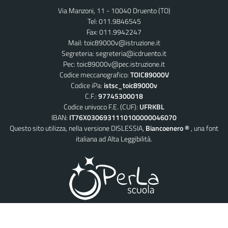
Via Manzoni, 11 - 10040 Druento (TO)
Tel: 011.9846545
Fax: 011.9942247
Mail:
toic89000v@istruzione.it
Segreteria:
segreteria@icdruento.it
Pec:
toic89000v@pec.istruzione.it
Codice meccanografico:
TOIC89000V
Codice iPa:
istsc_toic89000v
C.F.:
97745300018
Codice univoco F.E. (CUF):
UFRKBL
IBAN:
IT76X0306931110100000046070
Questo sito utilizza, nella versione DISLESSIA,
Biancoenero ®
, una font
italiana ad Alta Leggibilità.
© 2026 PerLaScuola – il CMD AgID conforme per la Scuola