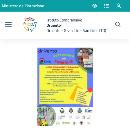
Vai ai contenuti
Vai al menu di navigazione
Vai al footer
Ministero dell'Istruzione
Istituto Comprensivo
Druento
Druento - Givoletto - San Gillio (TO)