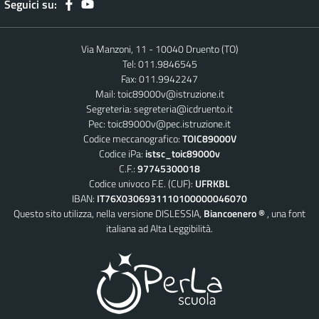
Seguici su:
Via Manzoni, 11 - 10040 Druento (TO)
Tel: 011.9846545
Fax: 011.9942247
Mail:
toic89000v@istruzione.it
Segreteria:
segreteria@icdruento.it
Pec:
toic89000v@pec.istruzione.it
Codice meccanografico:
TOIC89000V
Codice iPa:
istsc_toic89000v
C.F.:
97745300018
Codice univoco F.E. (CUF):
UFRKBL
IBAN:
IT76X0306931110100000046070
Questo sito utilizza, nella versione DISLESSIA,
Biancoenero ®
, una font
italiana ad Alta Leggibilità.