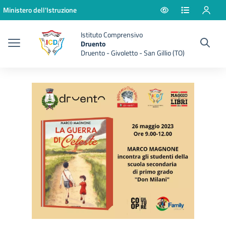
Vai ai contenuti
Vai al menu di navigazione
Vai al footer
Ministero dell'Istruzione
Istituto Comprensivo
Druento
Druento - Givoletto - San Gillio (TO)