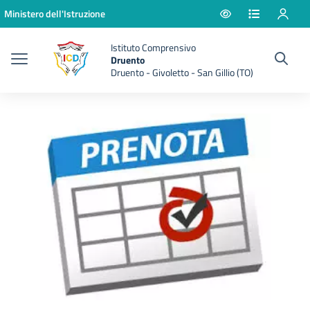
Vai ai contenuti
Vai al menu di navigazione
Vai al footer
Ministero dell'Istruzione
Istituto Comprensivo
Druento
Druento - Givoletto - San Gillio (TO)