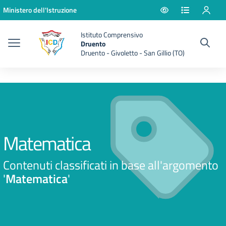
Vai ai contenuti
Vai al menu di navigazione
Vai al footer
Ministero dell'Istruzione
Istituto Comprensivo
Druento
Druento - Givoletto - San Gillio (TO)
Matematica
Contenuti classificati in base all'argomento
'
Matematica
'