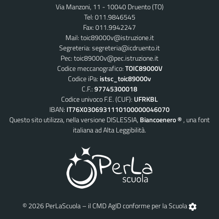
Via Manzoni, 11 - 10040 Druento (TO)
Tel: 011.9846545
Fax: 011.9942247
Mail:
toic89000v@istruzione.it
Segreteria:
segreteria@icdruento.it
Pec:
toic89000v@pec.istruzione.it
Codice meccanografico:
TOIC89000V
Codice iPa:
istsc_toic89000v
C.F.:
97745300018
Codice univoco F.E. (CUF):
UFRKBL
IBAN:
IT76X0306931110100000046070
Questo sito utilizza, nella versione DISLESSIA,
Biancoenero ®
, una font
italiana ad Alta Leggibilità.
© 2026 PerLaScuola – il CMD AgID conforme per la Scuola