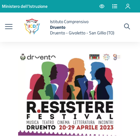
Vai ai contenuti
Vai al menu di navigazione
Vai al footer
Ministero dell'Istruzione
Istituto Comprensivo
Druento
Druento - Givoletto - San Gillio (TO)