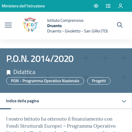
Vai ai contenuti
Vai al menu di navigazione
Vai al footer
Ministero dell'Istruzione
Istituto Comprensivo
Druento
Druento - Givoletto - San Gillio (TO)
P.O.N. 2014/2020
Didattica
PON - Programma Operativo Nazionale
Progetti
Indice della pagina
l nostro Istituto ha ottenuto il finanziamento con
Fondi Strutturali Europei – Programma Operativo