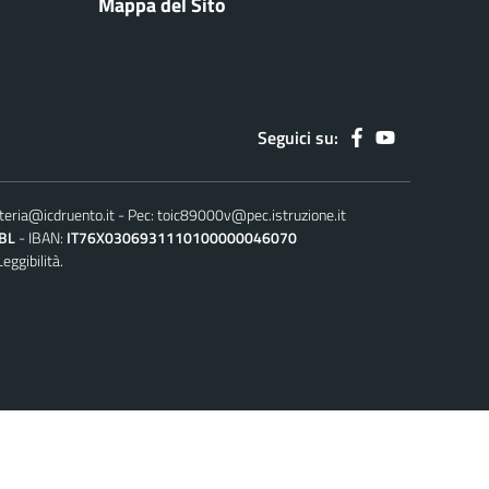
Mappa del Sito
Seguici su:
teria@icdruento.it
Pec:
toic89000v@pec.istruzione.it
BL
IBAN:
IT76X0306931110100000046070
Leggibilità.