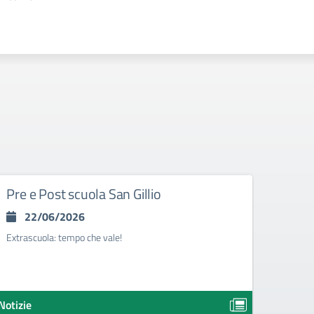
Pre e Post scuola San Gillio
LIBR
I GR
22/06/2026
25
Extrascuola: tempo che vale!
LIBRI 
2026/
Notizie
Notizie