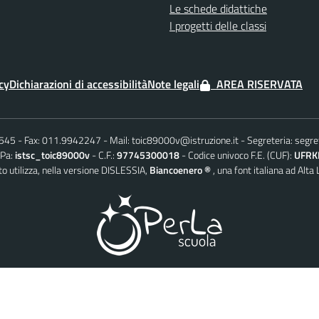
Le schede didattiche
I progetti delle classi
cy
Dichiarazioni di accessibilità
Note legali
AREA RISERVATA
6545
Fax: 011.9942247
Mail:
toic89000v@istruzione.it
Segreteria:
segre
iPa:
istsc_toic89000v
C.F.:
97745300018
Codice univoco F.E. (CUF):
UFRK
o utilizza, nella versione DISLESSIA,
Biancoenero ®
, una font italiana ad Alta 
© 2026 PerLaScuola – il CMD AgID conforme per la Scuola