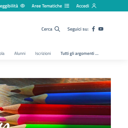
eggibilità
Aree Tematiche
Accedi
Cerca
Seguici su:
ola
Alunni
Iscrizioni
Tutti gli argomenti ...