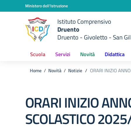
Vai ai contenuti
Vai al menu di navigazione
Vai al footer
Ministero dell'Istruzione
Istituto Comprensivo
Druento
Druento - Givoletto - San Gil
Scuola
Servizi
Novità
Didattica
Home
Novità
Notizie
/
ORARI INIZIO ANN
ORARI INIZIO ANN
SCOLASTICO 2025