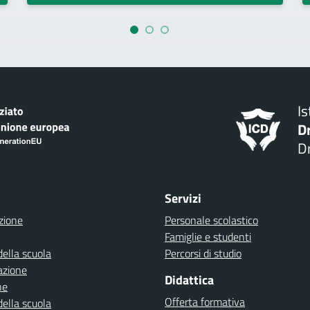
I
D
Dr
Servizi
zione
Personale scolastico
Famiglie e studenti
della scuola
Percorsi di studio
azione
Didattica
ne
Offerta formativa
della scuola