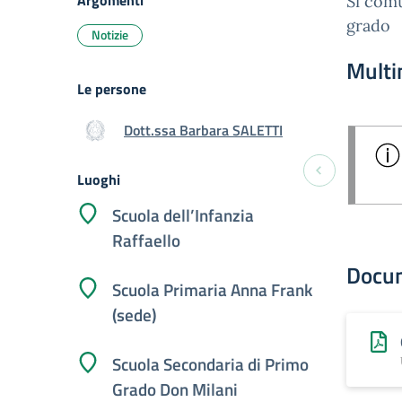
Argomenti
Si comu
grado
Notizie
Multi
Le persone
Dott.ssa Barbara SALETTI
Luoghi
Scuola dell’Infanzia
Raffaello
Docu
Scuola Primaria Anna Frank
(sede)
Scuola Secondaria di Primo
Grado Don Milani