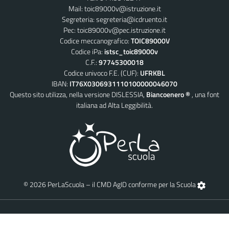
Mail:
toic89000v@istruzione.it
Segreteria:
segreteria@icdruento.it
Pec:
toic89000v@pec.istruzione.it
Codice meccanografico:
TOIC89000V
Codice iPa:
istsc_toic89000v
C.F.:
97745300018
Codice univoco F.E. (CUF):
UFRKBL
IBAN:
IT76X0306931110100000046070
Questo sito utilizza, nella versione DISLESSIA,
Biancoenero ®
, una font
italiana ad Alta Leggibilità.
© 2026 PerLaScuola – il CMD AgID conforme per la Scuola