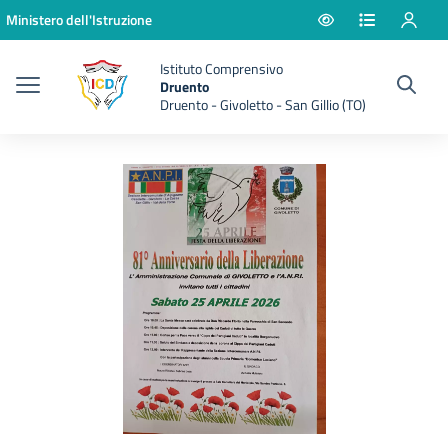
Vai ai contenuti
Vai al menu di navigazione
Vai al footer
Ministero dell'Istruzione
Istituto Comprensivo
Druento
Druento - Givoletto - San Gillio (TO)