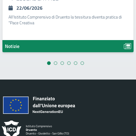
22/06/2026
All’Istituto Comprensivo di Druento la tessitura diventa pratica di
"Pace Creativa
Notizie
Istituto Comprensivo
Druento
Druento - Givoletto - San Gillio (TO)