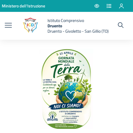
Vai ai contenuti
Vai al menu di navigazione
Vai al footer
Ministero dell'Istruzione
Istituto Comprensivo
Druento
Druento - Givoletto - San Gillio (TO)