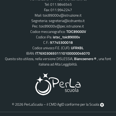
Tel: 011.9846545
Fax: 011.9942247
Mail:
toic89000v@istruzione.it
Segreteria:
segreteria@icdruento.it
Pec:
toic89000v@pec.istruzione.it
Codice meccanografico:
TOIC89000V
Codice iPa:
istsc_toic89000v
C.F.:
97745300018
Codice univoco F.E. (CUF):
UFRKBL
IBAN:
IT76X0306931110100000046070
Questo sito utilizza, nella versione DISLESSIA,
Biancoenero ®
, una font
italiana ad Alta Leggibilità.
© 2026 PerLaScuola – il CMD AgID conforme per la Scuola