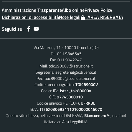
Amministrazione Trasparente
Albo online
Privacy Policy
Dichiarazioni di accessibilità
Note legali
AREA RISERVATA
Seguici su:
Via Manzoni, 11 - 10040 Druento (TO)
Tel: 011.9846545
Fax: 011.9942247
Mail:
toic89000v@istruzione.it
Segreteria:
segreteria@icdruento.it
Pec:
toic89000v@pec.istruzione.it
Codice meccanografico:
TOIC89000V
Codice iPa:
istsc_toic89000v
C.F.:
97745300018
Codice univoco F.E. (CUF):
UFRKBL
IBAN:
IT76X0306931110100000046070
Questo sito utilizza, nella versione DISLESSIA,
Biancoenero ®
, una font
italiana ad Alta Leggibilità.