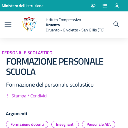
Vai ai contenuti
Vai al menu di navigazione
Vai al footer
Ministero dell'Istruzione
Istituto Comprensivo
Druento
Druento - Givoletto - San Gillio (TO)
PERSONALE SCOLASTICO
FORMAZIONE PERSONALE
SCUOLA
Formazione del personale scolastico
Stampa / Condividi
Argomenti
Formazione docenti
Insegnanti
Personale ATA