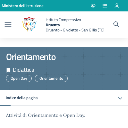
Vai ai contenuti
Vai al menu di navigazione
Vai al footer
Ministero dell'Istruzione
Istituto Comprensivo
Druento
Druento - Givoletto - San Gillio (TO)
Orientamento
Didattica
Open Day
Orientamento
Indice della pagina
Attività di Orientamento e Open Day.