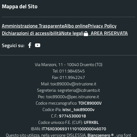
Mappa del Sito
Amministrazione Trasparente
Albo online
Privacy Policy
Dichiarazioni di accessibilità
Note legali
AREA RISERVATA
Seguici su:
Via Manzoni, 11 - 10040 Druento (TO)
Tel: 011.9846545
Fax: 011.9942247
Mail:
toic89000v@istruzione.it
Segreteria:
segreteria@icdruento.it
Pec:
toic89000v@pec.istruzione.it
Codice meccanografico:
TOIC89000V
Codice iPa:
istsc_toic89000v
C.F.:
97745300018
Codice univoco F.E. (CUF):
UFRKBL
IBAN:
IT76X0306931110100000046070
Questo sito utilizza, nella versione DISLESSIA,
Biancoenero ®
, una font