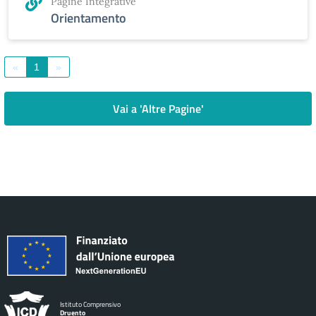
Pagine Integrative
Orientamento
«
1
»
Vai a 'Altre Pagine'
Istituto Comprensivo
Druento