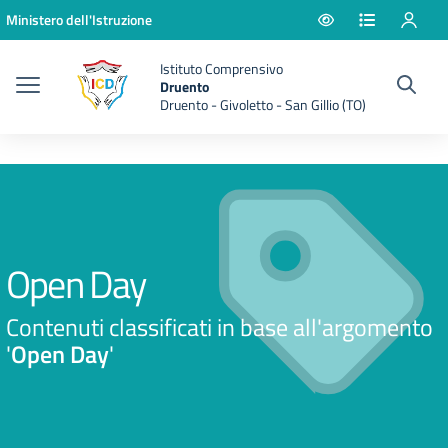
Vai ai contenuti
Vai al menu di navigazione
Vai al footer
Ministero dell'Istruzione
Istituto Comprensivo
Druento
Druento - Givoletto - San Gillio (TO)
Open Day
Contenuti classificati in base all'argomento
'
Open Day
'