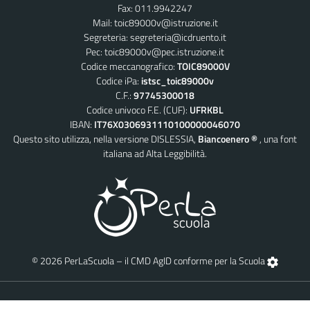
Fax: 011.9942247
Mail:
toic89000v@istruzione.it
Segreteria:
segreteria@icdruento.it
Pec:
toic89000v@pec.istruzione.it
Codice meccanografico:
TOIC89000V
Codice iPa:
istsc_toic89000v
C.F.:
97745300018
Codice univoco F.E. (CUF):
UFRKBL
IBAN:
IT76X0306931110100000046070
Questo sito utilizza, nella versione DISLESSIA,
Biancoenero ®
, una font
italiana ad Alta Leggibilità.
© 2026 PerLaScuola – il CMD AgID conforme per la Scuola