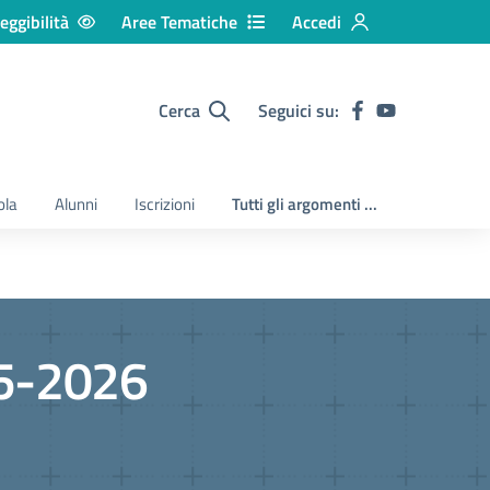
eggibilità
Aree Tematiche
Accedi
Cerca
Seguici su:
ola
Alunni
Iscrizioni
Tutti gli argomenti ...
5-2026