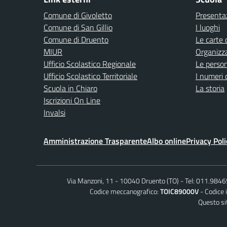
Comune di Givoletto
Presenta
Comune di San Gillio
I luoghi
Comune di Druento
Le carte 
MIUR
Organizz
Ufficio Scolastico Regionale
Le perso
Ufficio Scolastico Territoriale
I numeri 
Scuola in Chiaro
La storia
Iscrizioni On Line
Invalsi
Amministrazione Trasparente
Albo online
Privacy Poli
Via Manzoni, 11 - 10040 Druento (TO)
Tel: 011.984
Codice meccanografico:
TOIC89000V
Codice 
Questo sit