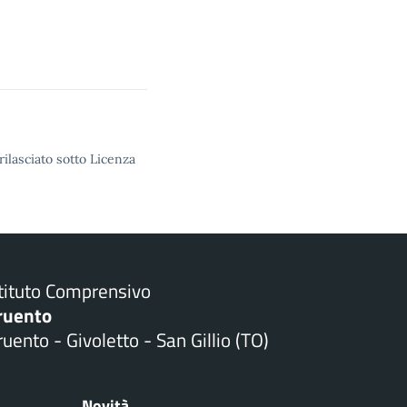
rilasciato sotto Licenza
stituto Comprensivo
ruento
uento - Givoletto - San Gillio (TO)
Novità