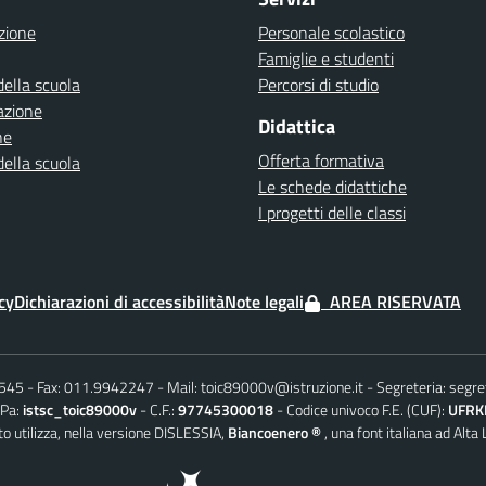
zione
Personale scolastico
Famiglie e studenti
della scuola
Percorsi di studio
azione
Didattica
ne
Offerta formativa
della scuola
Le schede didattiche
I progetti delle classi
cy
Dichiarazioni di accessibilità
Note legali
AREA RISERVATA
6545
Fax: 011.9942247
Mail:
toic89000v@istruzione.it
Segreteria:
segre
iPa:
istsc_toic89000v
C.F.:
97745300018
Codice univoco F.E. (CUF):
UFRK
o utilizza, nella versione DISLESSIA,
Biancoenero ®
, una font italiana ad Alta 