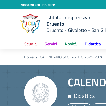
Vai ai contenuti
Vai al menu di navigazione
Vai al footer
Ministero dell'Istruzione
Istituto Comprensivo
Druento
Druento - Givoletto - San Gil
Scuola
Servizi
Novità
Didattica
Home
/
CALENDARIO SCOLASTICO 2025-2026
CALEND
Didattica