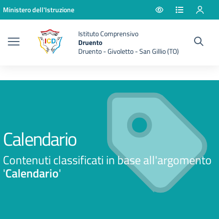
Vai ai contenuti
Vai al menu di navigazione
Vai al footer
Ministero dell'Istruzione
Istituto Comprensivo
Druento
Druento - Givoletto - San Gillio (TO)
Calendario
Contenuti classificati in base all'argomento
'
Calendario
'