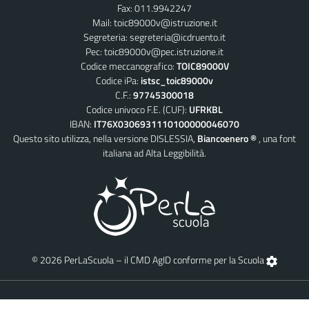
Fax: 011.9942247
Mail:
toic89000v@istruzione.it
Segreteria:
segreteria@icdruento.it
Pec:
toic89000v@pec.istruzione.it
Codice meccanografico:
TOIC89000V
Codice iPa:
istsc_toic89000v
C.F.:
97745300018
Codice univoco F.E. (CUF):
UFRKBL
IBAN:
IT76X0306931110100000046070
Questo sito utilizza, nella versione DISLESSIA,
Biancoenero ®
, una font
italiana ad Alta Leggibilità.
© 2026 PerLaScuola – il CMD AgID conforme per la Scuola