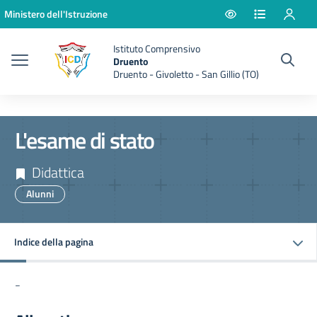
Vai ai contenuti
Vai al menu di navigazione
Vai al footer
Ministero dell'Istruzione
Istituto Comprensivo
Druento
Druento - Givoletto - San Gillio (TO)
L'esame di stato
Didattica
Alunni
Indice della pagina
-