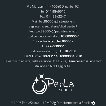
Via Manzoni, 11 - 10040 Druento (TO)
Tel: 011.9846545
Fax: 011.9942247
Mail:
toic89000v@istruzione.it
Segreteria:
segreteria@icdruento.it
Pec:
toic89000v@pec.istruzione.it
Codice meccanografico:
TOIC89000V
Codice iPa:
istsc_toic89000v
C.F.:
97745300018
Codice univoco F.E. (CUF):
UFRKBL
IBAN:
IT76X0306931110100000046070
Questo sito utilizza, nella versione DISLESSIA,
Biancoenero ®
, una font
italiana ad Alta Leggibilità.
© 2026 PerLaScuola – il CMD AgID conforme per la Scuola