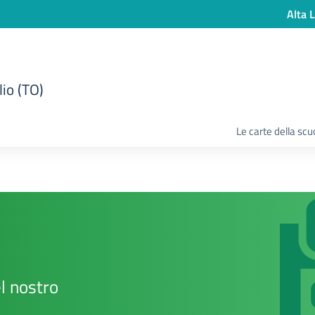
Alta L
lio (TO)
Le carte della scu
el nostro