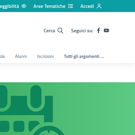
eggibilità
Aree Tematiche
Accedi
Cerca
Seguici su:
ola
Alunni
Iscrizioni
Tutti gli argomenti ...