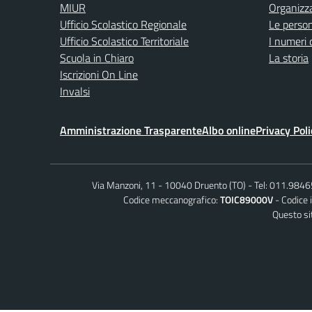
MIUR
Organizz
Ufficio Scolastico Regionale
Le perso
Ufficio Scolastico Territoriale
I numeri 
Scuola in Chiaro
La storia
Iscrizioni On Line
Invalsi
Amministrazione Trasparente
Albo online
Privacy Poli
Via Manzoni, 11 - 10040 Druento (TO)
Tel: 011.984
Codice meccanografico:
TOIC89000V
Codice 
Questo sit