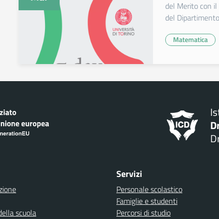
del Merito con il
del Dipartimento 
Matematica
I
D
Dr
Servizi
zione
Personale scolastico
Famiglie e studenti
della scuola
Percorsi di studio