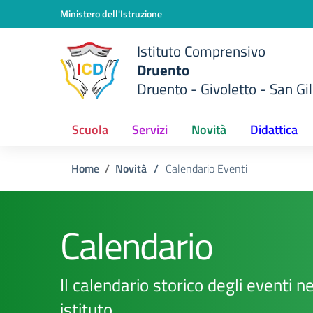
Vai ai contenuti
Vai al menu di navigazione
Vai al footer
Ministero dell'Istruzione
Istituto Comprensivo
Druento
Druento - Givoletto - San Gil
Scuola
Servizi
Novità
Didattica
Home
Novità
/
Calendario Eventi
Calendario
Il calendario storico degli eventi n
istituto.