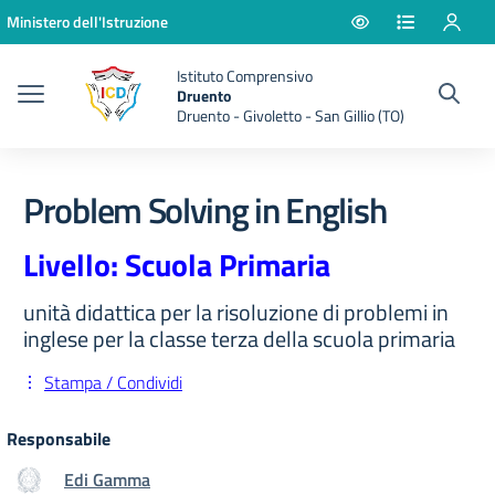
Vai ai contenuti
Vai al menu di navigazione
Vai al footer
Ministero dell'Istruzione
Istituto Comprensivo
Druento
Druento - Givoletto - San Gillio (TO)
Problem Solving in English
Livello: Scuola Primaria
unità didattica per la risoluzione di problemi in
inglese per la classe terza della scuola primaria
Stampa / Condividi
Responsabile
Edi Gamma