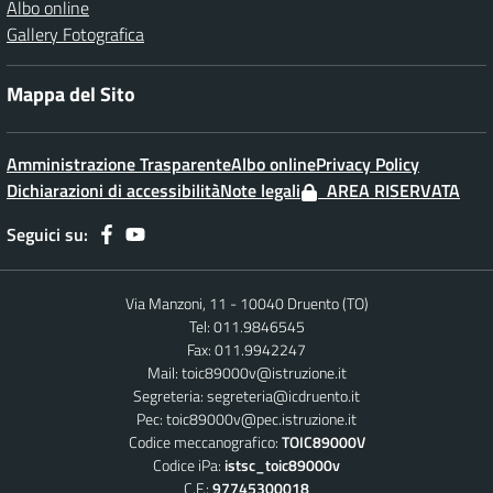
Albo online
Gallery Fotografica
Mappa del Sito
Amministrazione Trasparente
Albo online
Privacy Policy
Dichiarazioni di accessibilità
Note legali
AREA RISERVATA
Seguici su:
Via Manzoni, 11 - 10040 Druento (TO)
Tel: 011.9846545
Fax: 011.9942247
Mail:
toic89000v@istruzione.it
Segreteria:
segreteria@icdruento.it
Pec:
toic89000v@pec.istruzione.it
Codice meccanografico:
TOIC89000V
Codice iPa:
istsc_toic89000v
C.F.:
97745300018