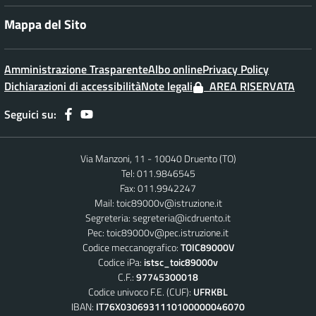
Mappa del Sito
Amministrazione Trasparente
Albo online
Privacy Policy
Dichiarazioni di accessibilità
Note legali
AREA RISERVATA
Seguici su:
Via Manzoni, 11 - 10040 Druento (TO)
Tel: 011.9846545
Fax: 011.9942247
Mail:
toic89000v@istruzione.it
Segreteria:
segreteria@icdruento.it
Pec:
toic89000v@pec.istruzione.it
Codice meccanografico:
TOIC89000V
Codice iPa:
istsc_toic89000v
C.F.:
97745300018
Codice univoco F.E. (CUF):
UFRKBL
IBAN:
IT76X0306931110100000046070