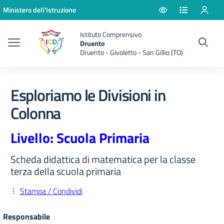
Vai ai contenuti
Vai al menu di navigazione
Vai al footer
Ministero dell'Istruzione
Istituto Comprensivo
Druento
Druento - Givoletto - San Gillio (TO)
Esploriamo le Divisioni in
Colonna
Livello: Scuola Primaria
Scheda didattica di matematica per la classe
terza della scuola primaria
Stampa / Condividi
Responsabile