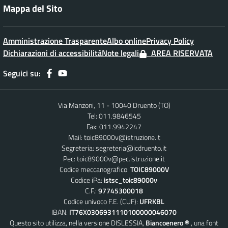
Mappa del Sito
Amministrazione Trasparente
Albo online
Privacy Policy
Dichiarazioni di accessibilità
Note legali
AREA RISERVATA
Seguici su:
Via Manzoni, 11 - 10040 Druento (TO)
Tel: 011.9846545
Fax: 011.9942247
Mail:
toic89000v@istruzione.it
Segreteria:
segreteria@icdruento.it
Pec:
toic89000v@pec.istruzione.it
Codice meccanografico:
TOIC89000V
Codice iPa:
istsc_toic89000v
C.F.:
97745300018
Codice univoco F.E. (CUF):
UFRKBL
IBAN:
IT76X0306931110100000046070
Questo sito utilizza, nella versione DISLESSIA,
Biancoenero ®
, una font