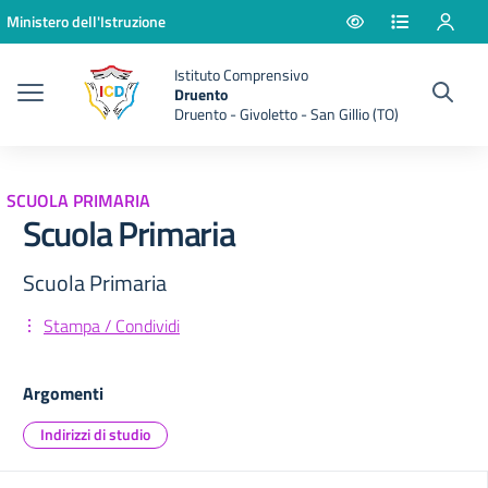
Vai ai contenuti
Vai al menu di navigazione
Vai al footer
Ministero dell'Istruzione
Istituto Comprensivo
Druento
Druento - Givoletto - San Gillio (TO)
SCUOLA PRIMARIA
Scuola Primaria
Scuola Primaria
Stampa / Condividi
Argomenti
Indirizzi di studio