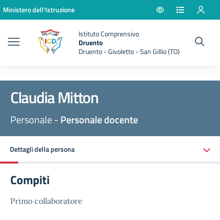
Vai ai contenuti
Vai al menu di navigazione
Vai al footer
Ministero dell'Istruzione
Istituto Comprensivo
Druento
Druento - Givoletto - San Gillio (TO)
Claudia Mitton
Personale -
Personale docente
Dettagli della persona
Compiti
Primo collaboratore