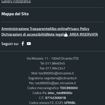
Gallery Fotografica
Mappa del Sito
Amministrazione Trasparente
Albo online
Privacy Policy
Dichiarazioni di accessibilità
Note legali
AREA RISERVATA
Seguici su:
Via Manzoni, 11 - 10040 Druento (TO)
Tel: 011.9846545
Fax: 011.9942247
Mail:
toic89000v@istruzione.it
Segreteria:
segreteria@icdruento.it
Pec:
toic89000v@pec.istruzione.it
Codice meccanografico:
TOIC89000V
Codice iPa:
istsc_toic89000v
C.F.:
97745300018
Codice univoco F.E. (CUF):
UFRKBL