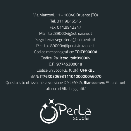
Via Manzoni, 11 - 10040 Druento (TO)
Tel: 011.9846545
Fax: 011.9942247
Mail:
toic89000v@istruzione.it
Segreteria:
segreteria@icdruento.it
Pec:
toic89000v@pec.istruzione.it
Codice meccanografico:
TOIC89000V
Codice iPa:
istsc_toic89000v
C.F.:
97745300018
Codice univoco F.E. (CUF):
UFRKBL
IBAN:
IT76X0306931110100000046070
Questo sito utilizza, nella versione DISLESSIA,
Biancoenero ®
, una font
italiana ad Alta Leggibilità.