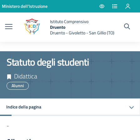
Vai ai contenuti
Vai al menu di navigazione
Vai al footer
Ministero dell'Istruzione
Istituto Comprensivo
Druento
Druento - Givoletto - San Gillio (TO)
Statuto degli studenti
Didattica
Alunni
Indice della pagina
-