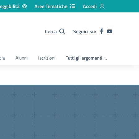
eggibilità
Aree Tematiche
Accedi
Cerca
Seguici su:
ola
Alunni
Iscrizioni
Tutti gli argomenti ...