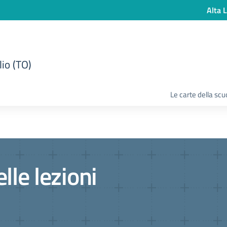
Alta L
lio (TO)
Le carte della scu
lle lezioni