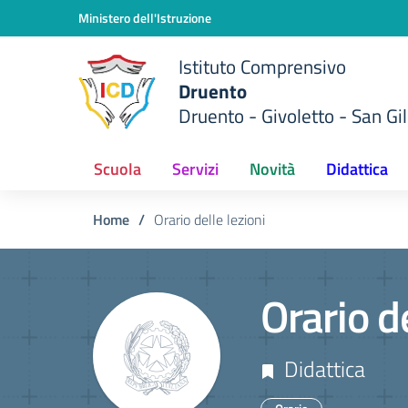
Vai ai contenuti
Vai al menu di navigazione
Vai al footer
Ministero dell'Istruzione
Istituto Comprensivo
Druento
Druento - Givoletto - San Gil
Scuola
Servizi
Novità
Didattica
Home
/
Orario delle lezioni
Orario de
Didattica