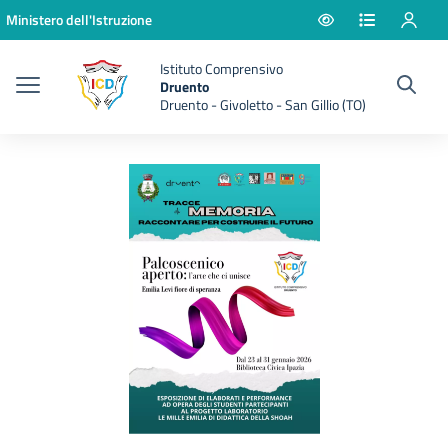
Vai ai contenuti
Vai al menu di navigazione
Vai al footer
Ministero dell'Istruzione
Istituto Comprensivo
Druento
Druento - Givoletto - San Gillio (TO)