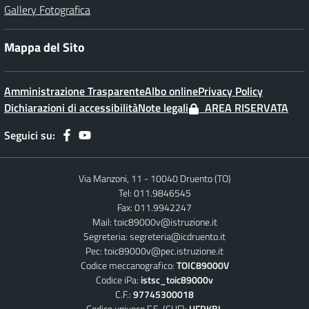
Gallery Fotografica
Mappa del Sito
Amministrazione Trasparente
Albo online
Privacy Policy
Dichiarazioni di accessibilità
Note legali
AREA RISERVATA
Seguici su:
Via Manzoni, 11 - 10040 Druento (TO)
Tel: 011.9846545
Fax: 011.9942247
Mail:
toic89000v@istruzione.it
Segreteria:
segreteria@icdruento.it
Pec:
toic89000v@pec.istruzione.it
Codice meccanografico:
TOIC89000V
Codice iPa:
istsc_toic89000v
C.F.:
97745300018
Codice univoco F.E. (CUF):
UFRKBL