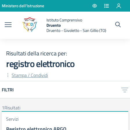
Vai ai contenuti
Vai al menu di navigazione
Vai al footer
Ministero dell'Istruzione
Istituto Comprensivo
Druento
Druento - Givoletto - San Gillio (TO)
Risultati della ricerca per:
registro elettronico
Stampa / Condividi
FILTRI
Risultati di ricerca
1
Risultati
Servizi
Registro elettronico ARGO