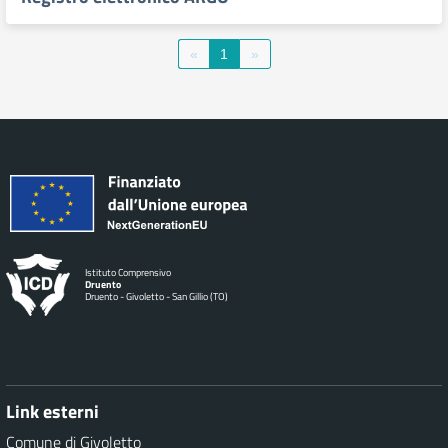
«
1
»
Istituto Comprensivo
Druento
Druento - Givoletto - San Gillio (TO)
Link esterni
Comune di Givoletto